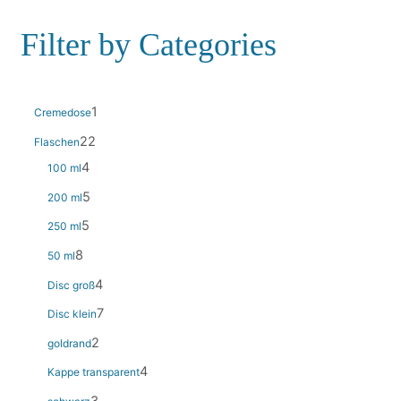
Filter by Categories
1
Cremedose
22
Flaschen
4
100 ml
5
200 ml
5
250 ml
8
50 ml
4
Disc groß
7
Disc klein
2
goldrand
4
Kappe transparent