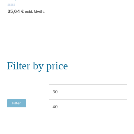
Bewertet
35,64
€
exkl. MwSt.
mit
0
von
5
Filter by price
Filter