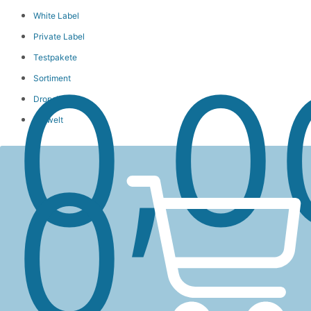
White Label
Private Label
Wa
Testpakete
0,
Sortiment
Dropshipping
Umwelt
0