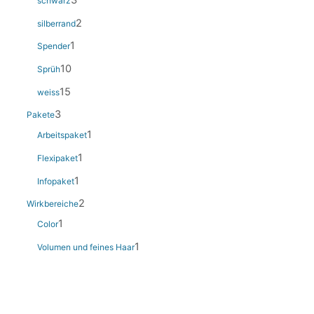
3
schwarz
2
silberrand
1
Spender
10
Sprüh
15
weiss
3
Pakete
1
Arbeitspaket
1
Flexipaket
1
Infopaket
2
Wirkbereiche
1
Color
1
Volumen und feines Haar