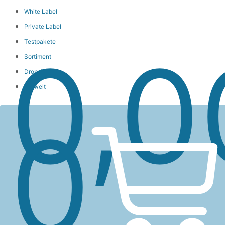
White Label
Private Label
Wa
Testpakete
0,
Sortiment
Dropshipping
Umwelt
0