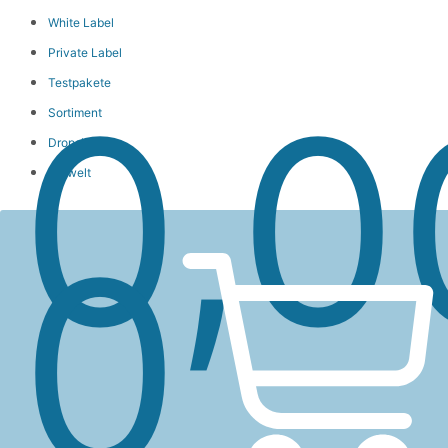
White Label
Private Label
Wa
Testpakete
0,
Sortiment
Dropshipping
Umwelt
0