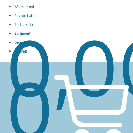
White Label
Private Label
Wa
Testpakete
0,
Sortiment
Dropshipping
Umwelt
0