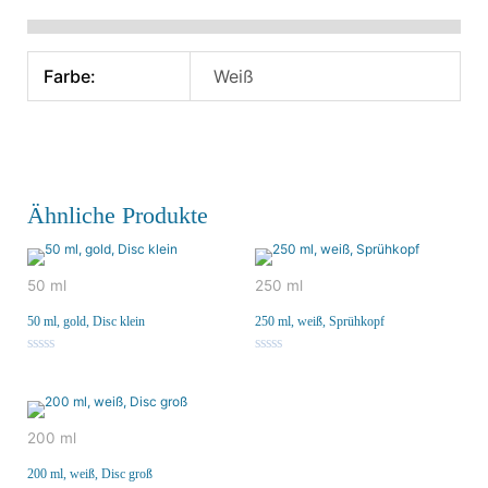
Zusätzliche Informationen
Farbe:
Weiß
Ähnliche Produkte
50 ml
250 ml
50 ml, gold, Disc klein
250 ml, weiß, Sprühkopf
Bewertet
Bewertet
mit
mit
0
0
von
von
5
5
200 ml
200 ml, weiß, Disc groß