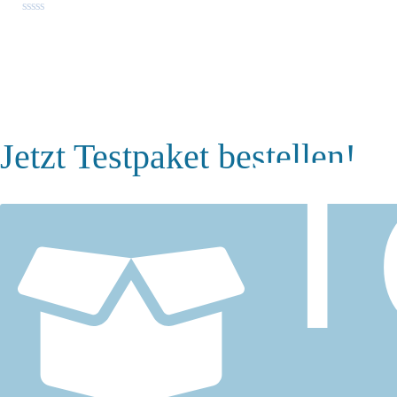
Bewertet
mit
0
von
5
T
Jetzt Testpaket bestellen!