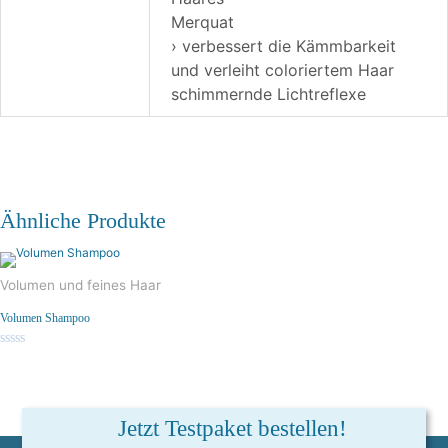
Merquat
› verbessert die Kämmbarkeit
und verleiht coloriertem Haar
schimmernde Lichtreflexe
Ähnliche Produkte
Volumen und feines Haar
Volumen Shampoo
Bewertet
mit
0
von
5
Jetzt Testpaket bestellen!